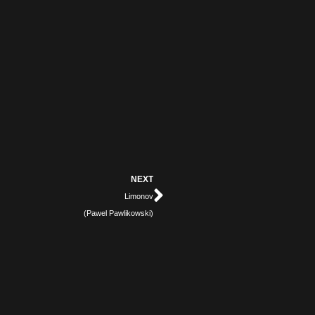
Next
NEXT
Limonov
(Pawel Pawlikowski)