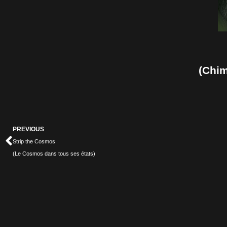
(Chim
Prev
PREVIOUS
Strip the Cosmos
(Le Cosmos dans tous ses états)